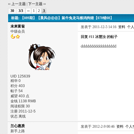
‹‹ 上一主题
|
下一主题 ››
30
3/3
‹‹
1
2
3
标题: 【089期】【晨风㊣㊣㊣】鼠牛兔龙马猴鸡狗猪【070错08】
未来富翁
发表于 2011-12-5 14:16
资料
个
中级会员
回复 #11 冰慧汝 的帖子
ddddddddddddddddd
UID 125639
精华 0
积分 403
帖子 54
威望 403 点
金钱 1138 RMB
阅读权限 30
注册 2011-12-5
状态 离线
兰心惠质
发表于 2012-2-9 00:46
资料
个人
新手上路