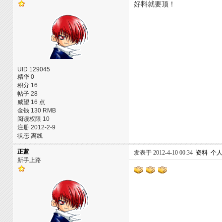
好料就要顶！
UID 129045
精华 0
积分 16
帖子 28
威望 16 点
金钱 130 RMB
阅读权限 10
注册 2012-2-9
状态 离线
正蓝
发表于 2012-4-10 00:34
资料
个
新手上路