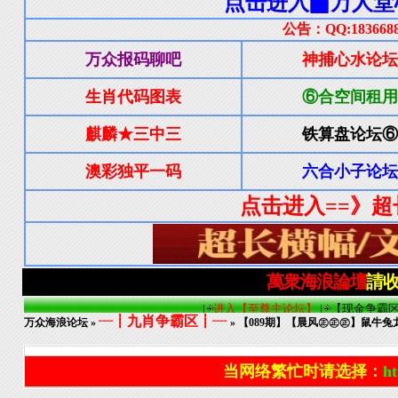
┈┋九肖争霸区┋┈
万众海浪论坛
»
» 【089期】【晨风㊣㊣㊣】鼠牛兔
当网络繁忙时请选择：
ht