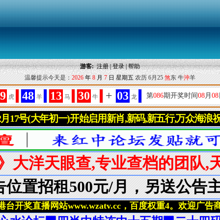
游客:
注册
|
登录
|
帮助
温馨提示今天是：
2026
年
8
月
7
日
星期五
农历 6月25
煞
东 牛
沖
羊