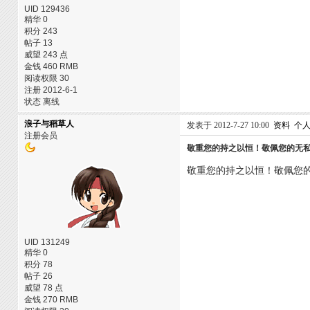
UID 129436
精华 0
积分 243
帖子 13
威望 243 点
金钱 460 RMB
阅读权限 30
注册 2012-6-1
状态 离线
浪子与稻草人
发表于 2012-7-27 10:00
资料
个
注册会员
敬重您的持之以恒！敬佩您的无
敬重您的持之以恒！敬佩您
UID 131249
精华 0
积分 78
帖子 26
威望 78 点
金钱 270 RMB