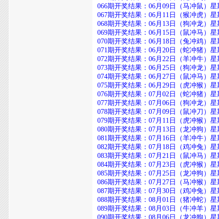
066期开奖结果：06月09日（马冲鼠）星期日：44
067期开奖结果：06月11日（猴冲虎）星期二：01
068期开奖结果：06月13日（狗冲龙）星期四：43
069期开奖结果：06月15日（鼠冲马）星期六：42
070期开奖结果：06月18日（兔冲鸡）星期二：09
071期开奖结果：06月20日（蛇冲猪）星期四：29
072期开奖结果：06月22日（羊冲牛）星期六：23
073期开奖结果：06月25日（狗冲龙）星期二：35
074期开奖结果：06月27日（鼠冲马）星期四：47
075期开奖结果：06月29日（虎冲猴）星期六：34
076期开奖结果：07月02日（蛇冲猪）星期二：45
077期开奖结果：07月06日（狗冲龙）星期六：43
078期开奖结果：07月09日（鼠冲刀）星期二：01
079期开奖结果：07月11日（虎冲猴）星期四：38
080期开奖结果：07月13日（龙冲狗）星期六：07
081期开奖结果：07月16日（羊冲牛）星期二：03
082期开奖结果：07月18日（鸡冲兔）星期四：14
083期开奖结果：07月21日（鼠冲马）星期日：26
084期开奖结果：07月23日（虎冲猴）星期二：32
085期开奖结果：07月25日（龙冲狗）星期四：49
086期开奖结果：07月27日（马冲猴）星期六：07
087期开奖结果：07月30日（鸡冲兔）星期二：33
088期开奖结果：08月01日（猪冲蛇）星期四：08
089期开奖结果：08月03日（牛冲羊）星期六：23
090期开奖结果：08月06日（龙冲狗）星期二：44