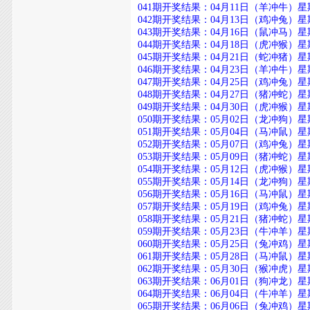
041期开奖结果：04月11日（羊冲牛）星期四：11
042期开奖结果：04月13日（鸡冲兔）星期六：47
043期开奖结果：04月16日（鼠冲马）星期二：21
044期开奖结果：04月18日（虎冲猴）星期四：39
045期开奖结果：04月21日（蛇冲猪）星期日：09
046期开奖结果：04月23日（羊冲牛）星期二：07
047期开奖结果：04月25日（鸡冲兔）星期四：22
048期开奖结果：04月27日（猪冲蛇）星期六：26
049期开奖结果：04月30日（虎冲猴）星期二：18
050期开奖结果：05月02日（龙冲狗）星期四：31
051期开奖结果：05月04日（马冲鼠）星期六：29
052期开奖结果：05月07日（鸡冲兔）星期二：29
053期开奖结果：05月09日（猪冲蛇）星期四：14
054期开奖结果：05月12日（虎冲猴）星期日：16
055期开奖结果：05月14日（龙冲狗）星期二：44
056期开奖结果：05月16日（马冲鼠）星期四：48
057期开奖结果：05月19日（鸡冲兔）星期日：43
058期开奖结果：05月21日（猪冲蛇）星期二：11
059期开奖结果：05月23日（牛冲羊）星期四：47
060期开奖结果：05月25日（兔冲鸡）星期六：25
061期开奖结果：05月28日（马冲鼠）星期二：01
062期开奖结果：05月30日（猴冲虎）星期四：22
063期开奖结果：06月01日（狗冲龙）星期六：27
064期开奖结果：06月04日（牛冲羊）星期二：40
065期开奖结果：06月06日（兔冲鸡）星期四：48