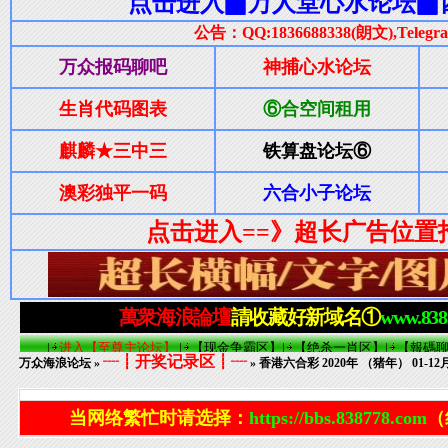
┈┋开奖记录区┋┈
万众海浪论坛
»
» 香港六合彩 2020年 （猪年） 01-
当网络繁忙时请选择：
https://bbs.838778.com
（