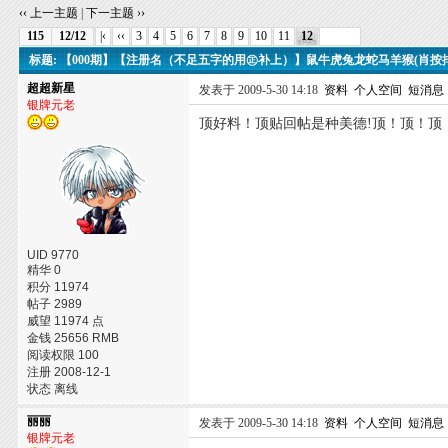
‹‹ 上一主题
|
下一主题 ››
115
12/12
|‹
‹‹
3
4
5
6
7
8
9
10
11
12
标题: 【000期】【注册名（不足五字的用㊣补上）】鼠牛虎兔龙蛇马羊猴(肖按
超超新星
发表于 2009-5-30 14:18
资料
个人空间
短消息
银牌元老
顶好料！顶贴回帖是种美德!顶！顶！顶
UID 9770
精华 0
积分 11974
帖子 2989
威望 11974 点
金钱 25656 RMB
阅读权限 100
注册 2008-12-1
状态 离线
丽丽
发表于 2009-5-30 14:18
资料
个人空间
短消息
银牌元老