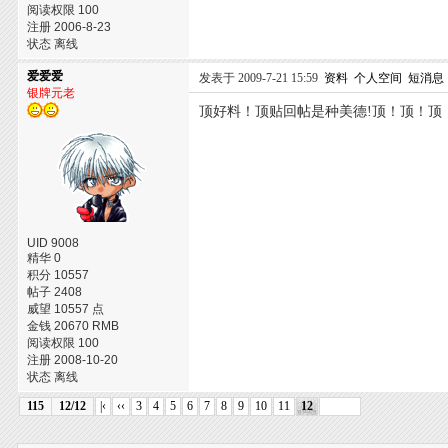
阅读权限 100
注册 2006-8-23
状态 离线
爱爱爱
发表于 2009-7-21 15:59
资料
个人空间
短消息
银牌元老
顶好料！顶贴回帖是种美德!顶！顶！顶
UID 9008
精华 0
积分 10557
帖子 2408
威望 10557 点
金钱 20670 RMB
阅读权限 100
注册 2008-10-20
状态 离线
115
12/12
|‹
‹‹
3
4
5
6
7
8
9
10
11
12