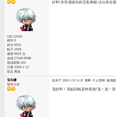
好料!非常感谢你的无私奉献,论坛有你更
UID 10434
精华 0
积分 9915
帖子 2569
威望 9915 点
金钱 27440 RMB
阅读权限 100
注册 2009-1-12
状态 离线
宝永娜
发表于 2009-5-30 14:20
资料
个人空间
短消息
银牌元老
顶好料！顶贴回帖是种美德!顶！顶！顶