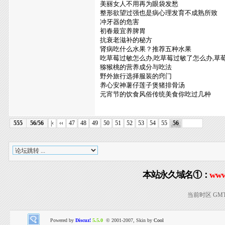
美丽女人不用再为眼袋发愁
整形欲望过强也是病心理发育不成熟所致
冲牙器的危害
初春最宜养脾胃
抗衰老滋补的秘方
肾病吃什么水果？推荐五种水果
吃草莓过敏怎么办,吃草莓过敏了怎么办,草
猕猴桃的营养成分与吃法
野外旅行选择服装的窍门
养心安神薯仔莲子煲猪排骨汤
元宵节的饮食风俗传统美食你吃过几种
555
56/56
|‹
‹‹
47
48
49
50
51
52
53
54
55
56
本站永久域名①：
www
当前时区 GMT+8
Powered by
Discuz!
5.5.0
© 2001-2007, Skin by
Cool