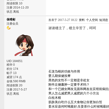
阅读权限 10
注册 2014-11-20
状态 离线
保维彬
发表于 2017-5-27 18:22
资料
个人空间
短消息
注册会员
谢谢楼主了，楼主辛苦了，呵呵
UID 184651
精华 0
积分 174
石龙刍根的功效与作用
帖子 13
婴儿期保健按摩
威望 174 点
黑色的女性不一定都是非处女
金钱 590 RMB
附件左侧囊肿一定要手术吗？
阅读权限 20
和一个已婚女网友见面和网友在宾馆前疯狂
注册 2017-5-27
男人怎么减肥男人减肥的六个小方法
状态 离线
白桂木根
肌肤美白吃什么五大食物让你更加白皙
姜水应该何时喝最好,生姜茶什么时候喝最好