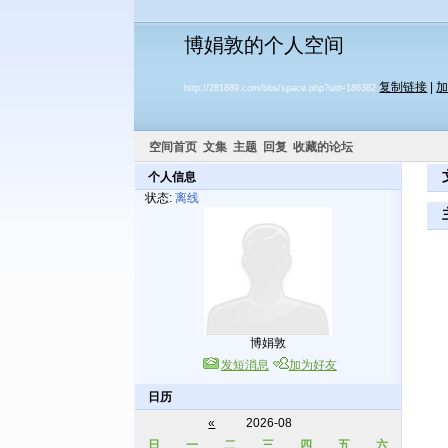
博娟敦的个人空间
复制链接
|
http://281889.com/bbs/space.php?uid=186382
空间首页
文集
主题
回复
收藏的论坛
个人信息
状态:
离线
博娟敦
发短消息
加为好友
日历
«
2026-08
日
一
二
三
四
五
六