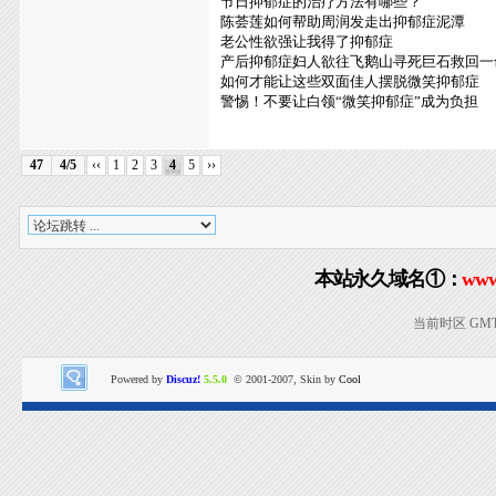
节日抑郁症的治疗方法有哪些？
陈荟莲如何帮助周润发走出抑郁症泥潭
老公性欲强让我得了抑郁症
产后抑郁症妇人欲往飞鹅山寻死巨石救回一
如何才能让这些双面佳人摆脱微笑抑郁症
警惕！不要让白领“微笑抑郁症”成为负担
47
4/5
‹‹
1
2
3
4
5
››
本站永久域名①：
www
当前时区 GMT+8
Powered by
Discuz!
5.5.0
© 2001-2007, Skin by
Cool