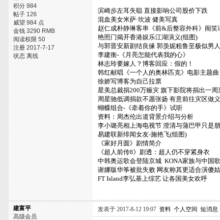
积分 984
滨崎步左耳失聪 直接影响公司股价下跌
帖子 126
混血美女米萨·坎波 健美写真
威望 984 点
赵仁成朴静琳客串《前&后整容外科》闹笑
金钱 3290 RMB
艳照门揭开香港娱乐江湖演义(组图)
阅读权限 50
与郭晋安新剧结良缘 郭羡妮粗鲁至极似男
注册 2017-7-17
李建衡-《月亮怎能代表我的心》
状态 离线
林志玲要嫁人？博客回应：假的！
韩红献唱《一个人的奥林匹克》电影主题曲
徐娇写博客为自己拉票
星美总裁捐200万赈灾 旗下影院将捐出一周
周星驰低调捐款不愿张扬 有意前往灾区做
蝴蝶组合-《牵着你的手》试听
资料：周杰伦出道背景介绍与分析
李小璐亮相上海电视节 澄清与蒲巴甲只是
易建联新绯闻女友-施艳飞(组图)
《家好月圆》剧情简介
《超人前传8》剧透：超人仍不穿紧身衣
中韩奥运歌会登陆京城 KONA家族与中国
谢娜版华筝被批失败 网友称其更适合演傻
FT Island李弘基上综艺 让各国美女欢呼
建富平
发表于 2017-8-12 19:07
资料
个人空间
短消息
高级会员