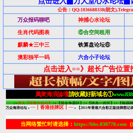
┈┋香港挂牌区┋┈
万众海浪论坛
»
» 【2011年香港六合彩正版挂牌图记录
当网络繁忙时请选择：
https://bbs.838778.com
（