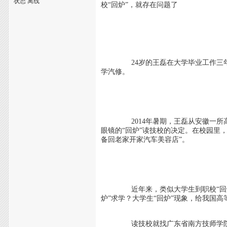
状态 离线
校“回炉”，就存在问题了
24岁的王磊在大学毕业工作三年后，
学汽修。
2014年暑期，王磊从安徽一所高校
眼镜的“回炉”读技校的决定。在校园里
备回老家开家汽车美容店”。
近年来，类似大学生到职校“回炉”现
炉”求学？大学生“回炉”现象，给我国
读技校就找广东省南方技师学院