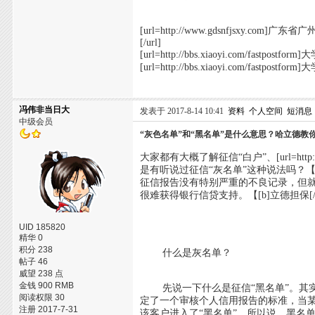
[url=http://www.gdsnfjsxy.com]
[/url]
[url=http://bbs.xiaoyi.com/fas
[url=http://bbs.xiaoyi.com/fast
冯伟非当日大
发表于 2017-8-14 10:41
资料
个人空间
短消息
中级会员
“灰色名单”和“黑名单”是什么意思？哈立德教
大家都有大概了解征信“白户”、[url=http
是有听说过征信“灰名单”这种说法吗？【
征信报告没有特别严重的不良记录，但就
很难获得银行信贷支持。【[b]立德担保[
UID 185820
精华 0
积分 238
什么是灰名单？
帖子 46
威望 238 点
金钱 900 RMB
先说一下什么是征信“黑名单”。其实
阅读权限 30
定了一个审核个人信用报告的标准，当
注册 2017-7-31
该客户进入了“黑名单”。所以说，黑名