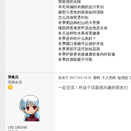
黑斑渍的去除
羊毛等编织衣物的去污常识
被熨斗烫焦的斑痕如何清除
怎么洗涤熨烫衬衫
冬季粥品枸杞山药大枣粥
慢阻肺患者患甲流会危及生命
冬天这样吃水果有害健康
冬季进补吃什么肉好？
冬季嚼口香糖可以保护牙齿
冬季胃部不适可饮桂花茶
冬季护肤更有效健康饮食内外皆修
冬季饮酒取暖不可取
萍奥贝
发表于 2017-9-6 19:54
资料
个人空间
短消息
高级会员
一起交流！对这个话题感兴趣的朋友们
UID 186346