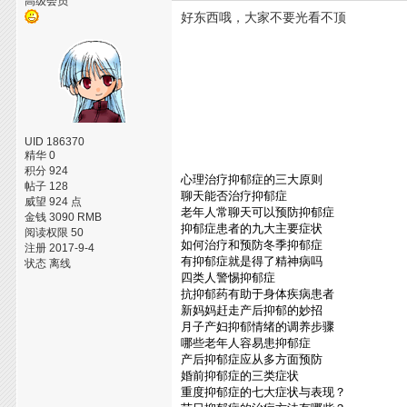
高级会员
好东西哦，大家不要光看不顶
UID 186370
精华 0
积分 924
心理治疗抑郁症的三大原则
帖子 128
聊天能否治疗抑郁症
威望 924 点
老年人常聊天可以预防抑郁症
金钱 3090 RMB
抑郁症患者的九大主要症状
阅读权限 50
如何治疗和预防冬季抑郁症
注册 2017-9-4
有抑郁症就是得了精神病吗
状态 离线
四类人警惕抑郁症
抗抑郁药有助于身体疾病患者
新妈妈赶走产后抑郁的妙招
月子产妇抑郁情绪的调养步骤
哪些老年人容易患抑郁症
产后抑郁症应从多方面预防
婚前抑郁症的三类症状
重度抑郁症的七大症状与表现？