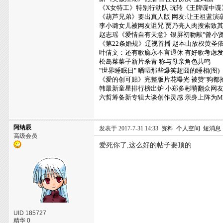
《X女特工》特别行动队 玩转《王牌谍中谍
《葫芦兄弟》要出真人版 网友:让王祖蓝演
李小璐女儿被网友诅咒 贾乃亮人肉搜索致
赵志瑶《爱情自有天意》银屏初吻献"曾小贤
《第22条婚规》辽视首播 赵本山放权黄圣
叶倩文：还有歌瘾永不言退休 有好歌考虑
松岛菜菜子新片杀青 称与母亲角色共鸣
"世界睡眠日" 晒晒那些爆笑超囧的睡相(图)
《爱的创可贴》完整版片花曝光 被赞"狗都
韩最新童星排行榜出炉 小郑多彬萌翻众网
六哲筹备新专辑大谈创作灵感 亲身上阵为M
阿纳辰
发表于 2017-7-31 14:33
资料
个人空间
短消息
高级会员
爱死你了,这么好的帖子要顶的
UID 185727
精华 0