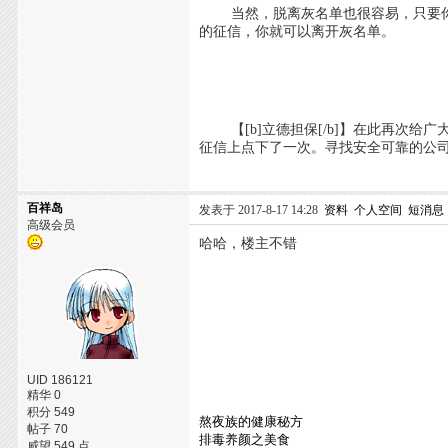
当然，脱离灰名单也很容易，只要你
的征信，你就可以离开灰名单。
【[b]立德担保[/b]】在此再次给
征信上点下了一次。寻找安全可靠的公
百祥岛
发表于 2017-8-17 14:28
资料
个人空间
短消息
高级会员
哈哈，楼主不错
UID 186121
精华 0
积分 549
熬夜族的健康秘方
帖子 70
排毒养颜之美食
威望 549 点