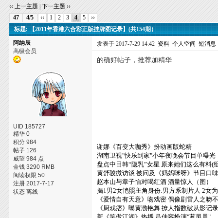
‹‹ 上一主题
|
下一主题 ››
47
4/5
‹‹
1
2
3
4
5
››
标题: 【2011年香港六合彩正版挂牌图记录】(共154期）
阿纳辰
发表于 2017-7-29 14:42
资料
个人空间
短消息
高级会员
的确好帖子，推荐加精华
UID 185727
精华 0
积分 984
谢娜《百变大咖秀》扮动画版蛇精
帖子 126
湖南卫视"快乐到家"小年夜晚会节目单曝光
威望 984 点
盘点中日韩“隐乳”女星 原来她们这么有料(组
金钱 3290 RMB
黄舒骏微访谈 被问及《妈妈咪呀》节目口
阅读权限 50
赵本山与章子怡对喝红酒 酒量惊人（图）
注册 2017-7-17
揭1男2女艳照主角身份:男方系制片人 2女
状态 离线
《爱情自有天意》吻戏密 偶像剧雷人之吻
《厨戏痞》曝黄渤艳舞 撩人指数破从影记
新《笑傲江湖》热播 吕佳容扮演"蓝凤凰"