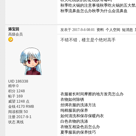
秋季吃火锅的注意事项秋季吃火锅的五大禁
秋季流鼻血怎么办秋季为什么会流鼻血
添宝回
发表于 2017-9-6 08:01
资料
个人空间
短消息
高级会员
不错不错，楼主是个绝对高手
UID 186338
精华 0
积分 1248
衣服被长时间摩擦的地方发亮怎么办
帖子 169
衣物如何除锈
威望 1248 点
丝绸衣服的洗涤方法
金钱 4170 RMB
纯棉服装的保养
阅读权限 50
如何清洗和保存保暖内衣
注册 2017-9-1
白色衣物的洗涤
状态 离线
衣物互相染色后怎么办
夏季服装的保养技巧