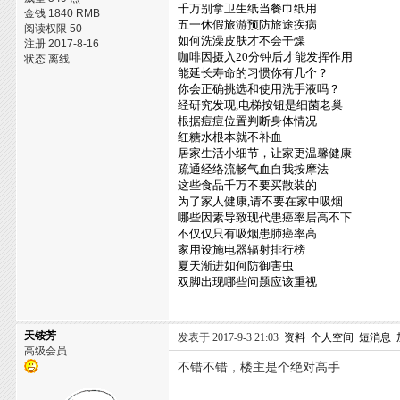
千万别拿卫生纸当餐巾纸用
金钱 1840 RMB
五一休假旅游预防旅途疾病
阅读权限 50
如何洗澡皮肤才不会干燥
注册 2017-8-16
咖啡因摄入20分钟后才能发挥作用
状态 离线
能延长寿命的习惯你有几个？
你会正确挑选和使用洗手液吗？
经研究发现,电梯按钮是细菌老巢
根据痘痘位置判断身体情况
红糖水根本就不补血
居家生活小细节，让家更温馨健康
疏通经络流畅气血自我按摩法
这些食品千万不要买散装的
为了家人健康,请不要在家中吸烟
哪些因素导致现代患癌率居高不下
不仅仅只有吸烟患肺癌率高
家用设施电器辐射排行榜
夏天渐进如何防御害虫
双脚出现哪些问题应该重视
天铵芳
发表于 2017-9-3 21:03
资料
个人空间
短消息
高级会员
不错不错，楼主是个绝对高手