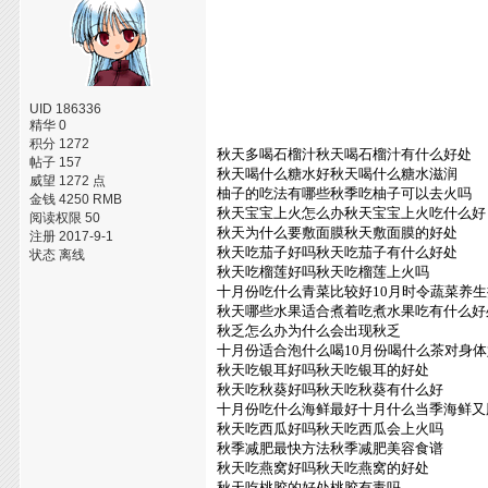
UID 186336
精华 0
积分 1272
秋天多喝石榴汁秋天喝石榴汁有什么好处
帖子 157
秋天喝什么糖水好秋天喝什么糖水滋润
威望 1272 点
柚子的吃法有哪些秋季吃柚子可以去火吗
金钱 4250 RMB
秋天宝宝上火怎么办秋天宝宝上火吃什么好
阅读权限 50
秋天为什么要敷面膜秋天敷面膜的好处
注册 2017-9-1
秋天吃茄子好吗秋天吃茄子有什么好处
状态 离线
秋天吃榴莲好吗秋天吃榴莲上火吗
十月份吃什么青菜比较好10月时令蔬菜养
秋天哪些水果适合煮着吃煮水果吃有什么好
秋乏怎么办为什么会出现秋乏
十月份适合泡什么喝10月份喝什么茶对身
秋天吃银耳好吗秋天吃银耳的好处
秋天吃秋葵好吗秋天吃秋葵有什么好
十月份吃什么海鲜最好十月什么当季海鲜又
秋天吃西瓜好吗秋天吃西瓜会上火吗
秋季减肥最快方法秋季减肥美容食谱
秋天吃燕窝好吗秋天吃燕窝的好处
秋天吃桃胶的好处桃胶有毒吗