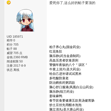
爱死你了,这么好的帖子要顶的
UID 185971
精华 0
积分 705
柏子养心丸(国金药业)
帖子 88
红花鱼肚
威望 705 点
脑乐静(武当金鼎制药)
金钱 2360 RMB
高血压患者饮食原则
阅读权限 50
警惕年夜饭的八个＂误区＂
注册 2017-8-9
牛黄上清片(圣大药业)
状态 离线
给自己进补请试试黑米
多吃酸防衰老
防治痢疾药粥四款
脑心舒口服液(凤凰白云山药业)
脑乐静(纽兰药业)
姜味麻鸭
春节饮食要健康五款美汤健胃肠
炒土豆丝先用醋水泡泡
脑立清丸(圣大唐山药业)