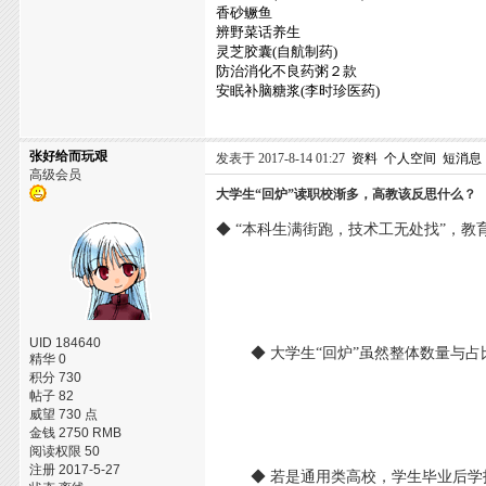
香砂鳜鱼
辨野菜话养生
灵芝胶囊(自航制药)
防治消化不良药粥２款
安眠补脑糖浆(李时珍医药)
张好给而玩艰
发表于 2017-8-14 01:27
资料
个人空间
短消息
高级会员
大学生“回炉”读职校渐多，高教该反思什么？
◆ “本科生满街跑，技术工无处找”，
UID 184640
◆ 大学生“回炉”虽然整体数量与占
精华 0
积分 730
帖子 82
威望 730 点
金钱 2750 RMB
阅读权限 50
注册 2017-5-27
◆ 若是通用类高校，学生毕业后学技