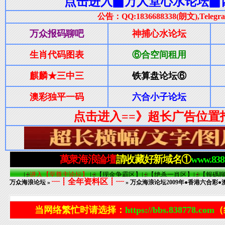
┈┋全年资料区┋┈
万众海浪论坛
»
» 万众海浪论坛2009年●香港六合彩●澳
当网络繁忙时请选择：
https://bbs.838778.com
（