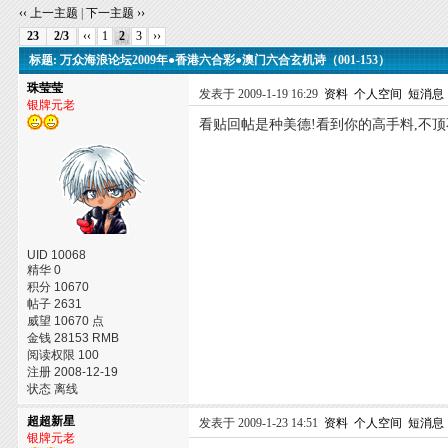
‹‹ 上一主题
|
下一主题 ››
23
2/3
‹‹
1
2
3
››
标题: 万众海浪论坛2009年●香港六合彩●澳门六合玄机诗（001-153）
珠莹莹
发表于 2009-1-19 16:29
资料
个人空间
短消息
银牌元老
看贴回帖是种美德!看到你的高手料,不顶
UID 10068
精华 0
积分 10670
帖子 2631
威望 10670 点
金钱 28153 RMB
阅读权限 100
注册 2008-12-19
状态 离线
超超新星
发表于 2009-1-23 14:51
资料
个人空间
短消息
银牌元老