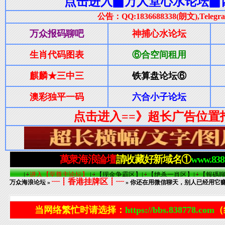
┈┋香港挂牌区┋┈
万众海浪论坛
»
» 你还在用微信聊天，别人已经用它
当网络繁忙时请选择：
https://bbs.838778.com
（