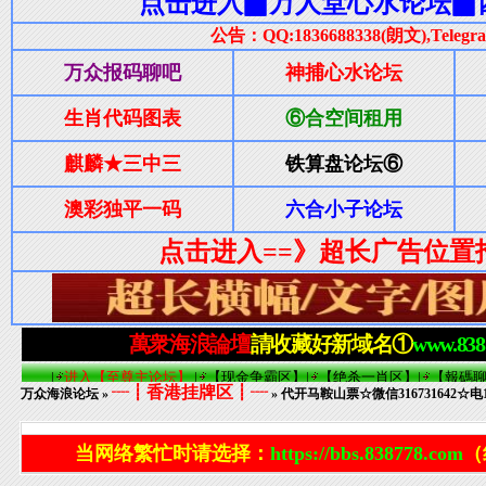
┈┋香港挂牌区┋┈
万众海浪论坛
»
» 代开马鞍山票☆微信316731642☆电13
当网络繁忙时请选择：
https://bbs.838778.com
（