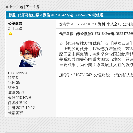
‹‹ 上一主题
|
下一主题 ››
标题: 代开马鞍山票☆微信316731642☆电13682475769胡经理
公望健曾
发表于 2017-12-13 07:51
资料
个人空间
短消
新手上路
代开马鞍山票☆微信316731642☆电136824757
☆【代开票找友恒财税】☆【税网认证】☆【360
正规公司代开，17%进项增值税，3%
应国家主席邀请，美利坚合众国总统唐纳
关系和共同关心的重大国际与地区问题
重要成果，为中美关系发展注入新的强
UID 186687
加QQ：316731642 友恒财税，您的私
精华 0
积分 25
帖子 3
威望 25 点
金钱 110 RMB
阅读权限 10
注册 2017-10-12
状态 离线