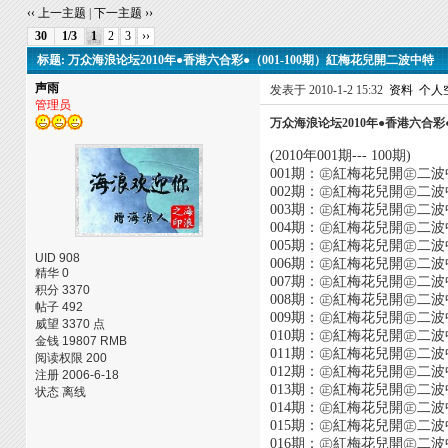
‹‹ 上一主题
|
下一主题 ››
30
1/3
1
2
3
››
标题: 万众海浪论坛2010年●香港六合彩●（001-100期）紅梅花兒開二波中特
声雨
发表于 2010-1-2 15:32
资料
个人
管理员
万众海浪论坛2010年●香港六合彩
(2010年001期--- 100期)
001期：㊣紅梅花兒開㊣二波
002期：㊣紅梅花兒開㊣二波
003期：㊣紅梅花兒開㊣二波
004期：㊣紅梅花兒開㊣二波
005期：㊣紅梅花兒開㊣二波
UID 908
006期：㊣紅梅花兒開㊣二波
精华 0
007期：㊣紅梅花兒開㊣二波
积分 3370
008期：㊣紅梅花兒開㊣二波
帖子 492
009期：㊣紅梅花兒開㊣二波
威望 3370 点
010期：㊣紅梅花兒開㊣二波
金钱 19807 RMB
011期：㊣紅梅花兒開㊣二波
阅读权限 200
012期：㊣紅梅花兒開㊣二波
注册 2006-6-18
013期：㊣紅梅花兒開㊣二波
状态 离线
014期：㊣紅梅花兒開㊣二波
015期：㊣紅梅花兒開㊣二波
016期：㊣紅梅花兒開㊣二波