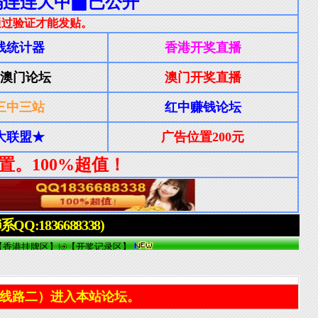
线路二）进入本站论坛。