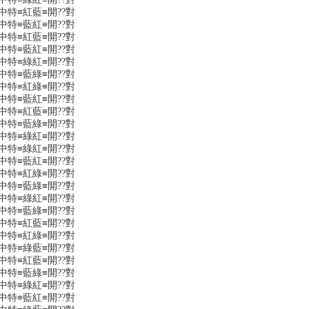
中特≡紅藍≡開??對
中特≡藍紅≡開??對
中特≡紅藍≡開??對
中特≡藍紅≡開??對
中特≡綠紅≡開??對
中特≡藍綠≡開??對
中特≡紅綠≡開??對
中特≡藍紅≡開??對
中特≡紅藍≡開??對
中特≡藍綠≡開??對
中特≡綠紅≡開??對
中特≡綠紅≡開??對
中特≡藍紅≡開??對
中特≡紅綠≡開??對
中特≡藍綠≡開??對
中特≡綠紅≡開??對
中特≡藍綠≡開??對
中特≡紅藍≡開??對
中特≡紅綠≡開??對
中特≡綠藍≡開??對
中特≡紅藍≡開??對
中特≡藍綠≡開??對
中特≡綠紅≡開??對
中特≡藍紅≡開??對