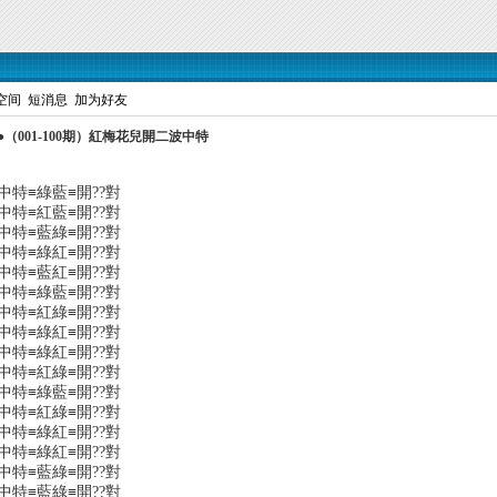
空间
短消息
加为好友
●（001-100期）紅梅花兒開二波中特
中特≡綠藍≡開??對
中特≡紅藍≡開??對
中特≡藍綠≡開??對
中特≡綠紅≡開??對
中特≡藍紅≡開??對
中特≡綠藍≡開??對
中特≡紅綠≡開??對
中特≡綠紅≡開??對
中特≡綠紅≡開??對
中特≡紅綠≡開??對
中特≡綠藍≡開??對
中特≡紅綠≡開??對
中特≡綠紅≡開??對
中特≡綠紅≡開??對
中特≡藍綠≡開??對
中特≡藍綠≡開??對