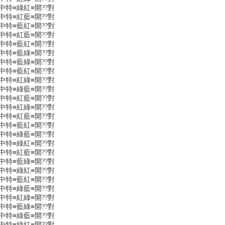
中特≡綠紅≡開??對
中特≡紅藍≡開??對
中特≡藍紅≡開??對
中特≡紅藍≡開??對
中特≡藍紅≡開??對
中特≡藍綠≡開??對
中特≡藍綠≡開??對
中特≡藍紅≡開??對
中特≡紅綠≡開??對
中特≡綠藍≡開??對
中特≡紅藍≡開??對
中特≡紅綠≡開??對
中特≡紅藍≡開??對
中特≡藍紅≡開??對
中特≡綠藍≡開??對
中特≡綠紅≡開??對
中特≡紅藍≡開??對
中特≡藍綠≡開??對
中特≡綠紅≡開??對
中特≡藍紅≡開??對
中特≡綠藍≡開??對
中特≡紅綠≡開??對
中特≡藍綠≡開??對
中特≡綠藍≡開??對
中特≡綠紅≡開??對