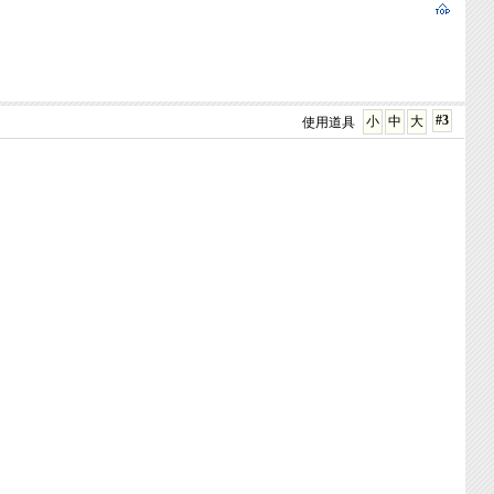
#3
小
中
大
使用道具