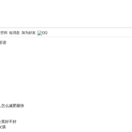
人空间
短消息
加为好友
谢谢
人怎么减肥最快
公英好不好
女孩