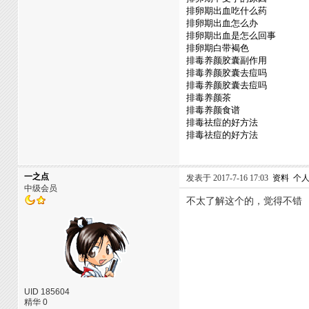
排卵期出血吃什么药
排卵期出血怎么办
排卵期出血是怎么回事
排卵期白带褐色
排毒养颜胶囊副作用
排毒养颜胶囊去痘吗
排毒养颜胶囊去痘吗
排毒养颜茶
排毒养颜食谱
排毒祛痘的好方法
排毒祛痘的好方法
一之点
发表于 2017-7-16 17:03
资料
个
中级会员
不太了解这个的，觉得不错
UID 185604
精华 0