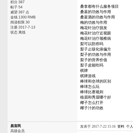
积分 387
桑拿都有什么服务项目
帖子 54
桑葚的功效与作用
威望 387 点
桑葚酒的功效与作用
金钱 1300 RMB
阅读权限 30
梅的功效与作用
注册 2017-7-13
梅花针治疗脱发
状态 离线
梅花针治疗近视眼
梅花针治疗颈椎病
梨可以防癌吗
梨子止咳化痰偏方
梨子的功效与作用
梨子的营养价值
梨子皮能吃吗
棋牌
棋牌游戏
棒球和垒球的区别
棒球怎么玩
棒球比赛规则
植眉和秀眉哪个好
椰子怎么打开
椰子汁的功效
昌宙民
发表于 2017-7-22 15:16
资料
个
高级会员