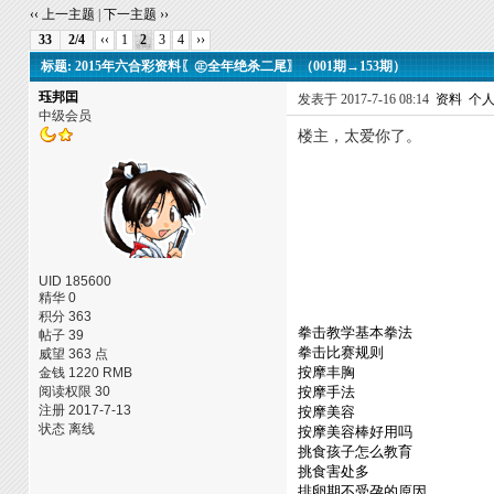
‹‹ 上一主题
|
下一主题 ››
33
2/4
‹‹
1
2
3
4
››
标题: 2015年六合彩资料〖㊣全年绝杀二尾〗（001期→153期）
珏邦囯
发表于 2017-7-16 08:14
资料
个
中级会员
楼主，太爱你了。
UID 185600
精华 0
积分 363
拳击教学基本拳法
帖子 39
拳击比赛规则
威望 363 点
按摩丰胸
金钱 1220 RMB
阅读权限 30
按摩手法
注册 2017-7-13
按摩美容
状态 离线
按摩美容棒好用吗
挑食孩子怎么教育
挑食害处多
排卵期不受孕的原因