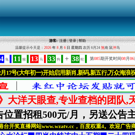
游客:
注册
|
登录
|
帮助
温馨提示今天是：
2026
年
8
月
6
日
星期四
农历 6月24
煞
南 鼠
沖
马