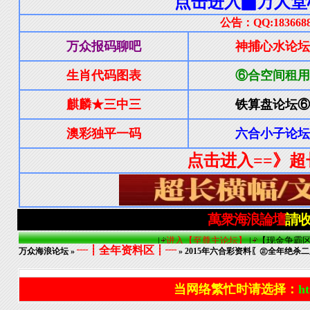
┈┋全年资料区┋┈
万众海浪论坛
»
» 2015年六合彩资料〖㊣全年绝杀二
当网络繁忙时请选择：
ht