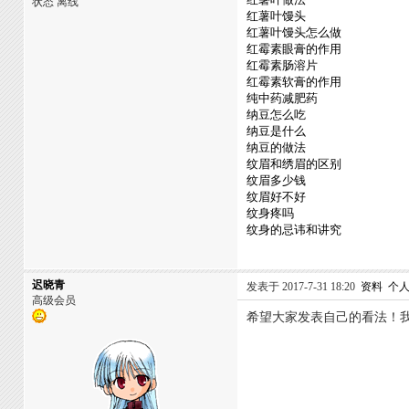
状态 离线
红薯叶馒头
红薯叶馒头怎么做
红霉素眼膏的作用
红霉素肠溶片
红霉素软膏的作用
纯中药减肥药
纳豆怎么吃
纳豆是什么
纳豆的做法
纹眉和绣眉的区别
纹眉多少钱
纹眉好不好
纹身疼吗
纹身的忌讳和讲究
迟晓青
发表于 2017-7-31 18:20
资料
个
高级会员
希望大家发表自己的看法！