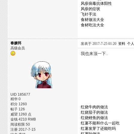
风疹病毒抗体阳性
风疹的症状
飞针手法
食材做法大全
食材吃法大全
春嫒邦
发表于 2017-7-25 01:20
资料
个
高级会员
我也来顶一下..
UID 185677
精华 0
积分 1260
红烧牛肉的做法
帖子 126
红烧茄子的做法
威望 1260 点
红烧鲤鱼的做法
金钱 4210 RMB
红薯不能和什么一起吃
阅读权限 50
红薯发芽了还能吃吗
注册 2017-7-15
红薯叶做法