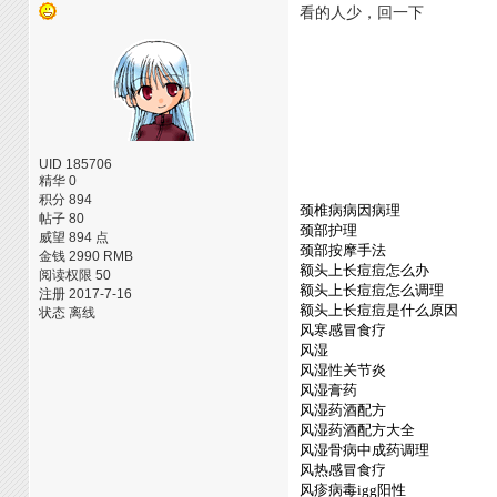
看的人少，回一下
UID 185706
精华 0
积分 894
颈椎病病因病理
帖子 80
颈部护理
威望 894 点
颈部按摩手法
金钱 2990 RMB
额头上长痘痘怎么办
阅读权限 50
额头上长痘痘怎么调理
注册 2017-7-16
额头上长痘痘是什么原因
状态 离线
风寒感冒食疗
风湿
风湿性关节炎
风湿膏药
风湿药酒配方
风湿药酒配方大全
风湿骨病中成药调理
风热感冒食疗
风疹病毒igg阳性