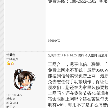
免费热线：188-2652-1502 客服
9500WG
沦秉彷
发表于 2017-9-14 01:55
资料
个人空间
短消息
中级会员
三网合一，尽享电信、联通、
免费上网永不花钱！最新950
能搜到信号实现免费上网，最
免去您任何手动繁琐作，保证
朋友们，您还在为家里装修要
上网吗？还在傻傻节省4G流量
UID 186472
宿舍限制上网吗？还在苦逼每天
精华 0
积分 344
明有wifi，却用不了是多么
帖子 20