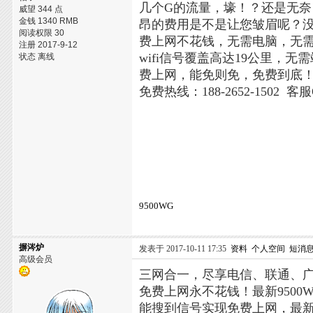
几个G的流量，壕！？还是无
威望 344 点
金钱 1340 RMB
昂的费用是不是让您皱眉呢？没关
阅读权限 30
费上网不花钱，无需电脑，无
注册 2017-9-12
wifi信号覆盖高达19公里
状态 离线
费上网，能免则免，免费到底
免费热线：188-2652-1502 客服
9500WG
摒涔炉
发表于 2017-10-11 17:35
资料
个人空间
短消
高级会员
三网合一，尽享电信、联通、
免费上网永不花钱！最新950
能搜到信号实现免费上网，最