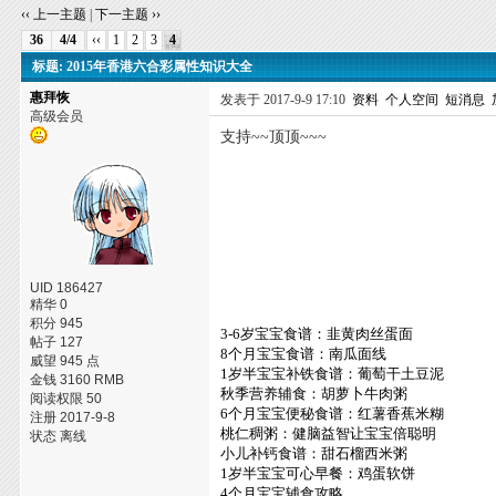
‹‹ 上一主题
|
下一主题 ››
36
4/4
‹‹
1
2
3
4
标题: 2015年香港六合彩属性知识大全
惠拜恢
发表于 2017-9-9 17:10
资料
个人空间
短消息
高级会员
支持~~顶顶~~~
UID 186427
精华 0
积分 945
3-6岁宝宝食谱：韭黄肉丝蛋面
帖子 127
8个月宝宝食谱：南瓜面线
威望 945 点
1岁半宝宝补铁食谱：葡萄干土豆泥
金钱 3160 RMB
秋季营养辅食：胡萝卜牛肉粥
阅读权限 50
6个月宝宝便秘食谱：红薯香蕉米糊
注册 2017-9-8
桃仁稠粥：健脑益智让宝宝倍聪明
状态 离线
小儿补钙食谱：甜石榴西米粥
1岁半宝宝可心早餐：鸡蛋软饼
4个月宝宝辅食攻略