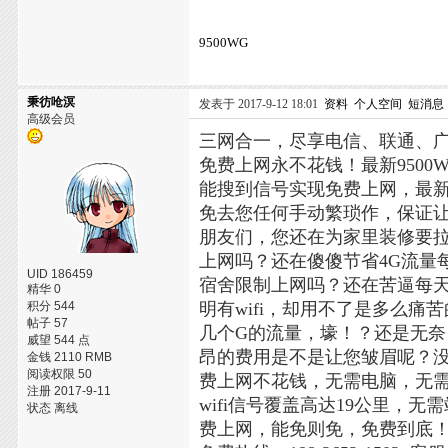
9500WG
秉彷呛溟
发表于 2017-9-12 18:01
资料
个人空间
短消息
高级会员
三网合一，尽享电信、联通、
免费上网永不花钱！最新950
能搜到信号实现免费上网，最
免去您任何手动繁琐作，保证
朋友们，您还在为家里装修要
上网吗？还在傻傻节省4G流量
UID 186459
宿舍限制上网吗？还在苦逼每天
精华 0
积分 544
明有wifi，却用不了是多么
帖子 57
几个G的流量，壕！？还是无
威望 544 点
昂的费用是不是让您皱眉呢？没关
金钱 2110 RMB
阅读权限 50
费上网不花钱，无需电脑，无
注册 2017-9-11
wifi信号覆盖高达19公里
状态 离线
费上网，能免则免，免费到底