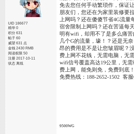
免去您任何手动繁琐作，保证
朋友们，您还在为家里装修要
上网吗？还在傻傻节省4G流量
UID 186677
宿舍限制上网吗？还在苦逼每天
精华 0
积分 631
明有wifi，却用不了是多么
帖子 60
几个G的流量，壕！？还是无
威望 631 点
昂的费用是不是让您皱眉呢？没关
金钱 2430 RMB
阅读权限 50
费上网不花钱，无需电脑，无
注册 2017-10-11
wifi信号覆盖高达19公里
状态 离线
费上网，能免则免，免费到底
免费热线：188-2652-1502 客服
9500WG