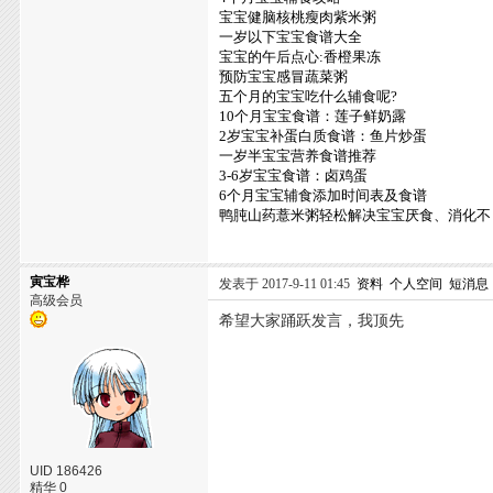
宝宝健脑核桃瘦肉紫米粥
一岁以下宝宝食谱大全
宝宝的午后点心:香橙果冻
预防宝宝感冒蔬菜粥
五个月的宝宝吃什么辅食呢?
10个月宝宝食谱：莲子鲜奶露
2岁宝宝补蛋白质食谱：鱼片炒蛋
一岁半宝宝营养食谱推荐
3-6岁宝宝食谱：卤鸡蛋
6个月宝宝辅食添加时间表及食谱
鸭肫山药薏米粥轻松解决宝宝厌食、消化不
寅宝桦
发表于 2017-9-11 01:45
资料
个人空间
短消息
高级会员
希望大家踊跃发言，我顶先
UID 186426
精华 0