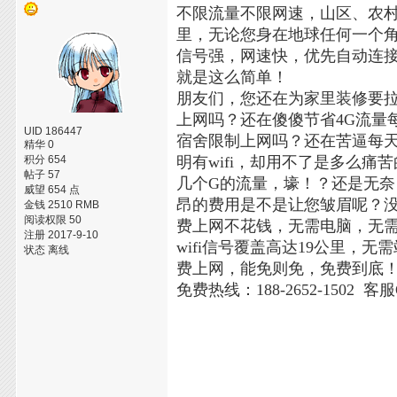
不限流量不限网速，山区、农村
里，无论您身在地球任何一个
信号强，网速快，优先自动连
就是这么简单！
朋友们，您还在为家里装修要
上网吗？还在傻傻节省4G流量
UID 186447
宿舍限制上网吗？还在苦逼每天
精华 0
积分 654
明有wifi，却用不了是多么
帖子 57
几个G的流量，壕！？还是无
威望 654 点
昂的费用是不是让您皱眉呢？没关
金钱 2510 RMB
阅读权限 50
费上网不花钱，无需电脑，无
注册 2017-9-10
wifi信号覆盖高达19公里
状态 离线
费上网，能免则免，免费到底
免费热线：188-2652-1502 客服