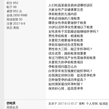
积分 852
人们吃蔬菜最容易掉进哪些误区
帖子 99
大龄女性产后健康要注意
威望 852 点
孕前检查的九项内容
金钱 2850 RMB
孕前必须做的八项检查
阅读权限 50
哪类女性孕前要做卵子检查
注册 2017-9-8
30岁以后怀孕女性要做以下检查
状态 离线
女性患有子宫肌瘤还能继续怀孕吗？
男性孕前检查：精液检查
夫妻双方都要做孕前检查
孕前应做的优生优育检查
男性有大三阳，能正常怀孕吗？
优生优育：婚前检查很重要
有过习惯性流产女性需做孕前检查
夫妻双方的孕前检查项目
孕检发现问题怎么办
白带异常有宫颈糜烂能怀孕吗？
自我测定排卵日期 提高受孕机率
怎样做受孕的成功率提高？
如何测算最佳怀孕时期？
保持好心情，提高受孕率
彷呛溟
发表于 2017-9-11 05:17
资料
个人空间
短消息
高级会员