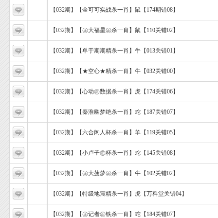
【032期】【金可可实战杀一肖】鼠【174期错08】
【032期】【㊣大福星㊣杀一肖】鼠【110关错02】
【032期】【单于期期精杀一肖】牛【013关错01】
【032期】【★空心★精杀一肖】牛【032关错00】
【032期】【心动㊣数据杀一肖】虎【174关错06】
【032期】【秦淮幽梦绝杀一肖】蛇【187关错07】
【032期】【六合闲人杯杀一肖】羊【119关错05】
【032期】【小卢子㊣杯杀一肖】蛇【145关错08】
【032期】【㊣大菠萝㊣杀一肖】牛【102关错02】
【032期】【特级地震精杀一肖】虎【万料堂关错04】
【032期】【㊣记者㊣铁杀一肖】蛇【184关错07】