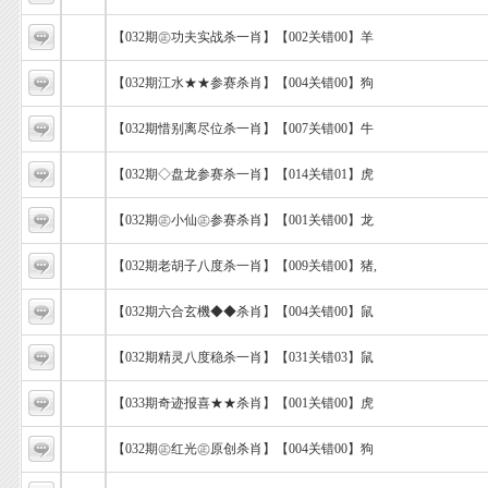
【032期㊣功夫实战杀一肖】【002关错00】羊
【032期江水★★参赛杀肖】【004关错00】狗
【032期惜别离尽位杀一肖】【007关错00】牛
【032期◇盘龙参赛杀一肖】【014关错01】虎
【032期㊣小仙㊣参赛杀肖】【001关错00】龙
【032期老胡子八度杀一肖】【009关错00】猪,
【032期六合玄機◆◆杀肖】【004关错00】鼠
【032期精灵八度稳杀一肖】【031关错03】鼠
【033期奇迹报喜★★杀肖】【001关错00】虎
【032期㊣红光㊣原创杀肖】【004关错00】狗