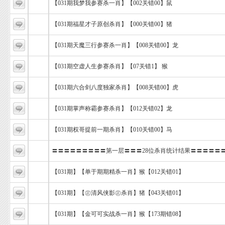
【031期我梦我参赛杀一肖】【002关错00】鼠
【031期福星才子原创杀肖】【000关错00】猪
【031期天魔三行参赛杀一肖】【008关错00】龙
【031期空虚人生参赛杀肖】【07关错1】 猴
【031期六合剑八度独家杀肖】【008关错00】虎
【031期掌声称霸参赛杀肖】【012关错02】龙
【031期权哥提前一期杀肖】【010关错00】马
〓〓〓〓〓〓〓〓〓第一层〓〓〓28位杀肖统计结果〓〓〓〓〓
【031期】【单于期期精杀一肖】猴【012关错01】
【031期】【㊣清风侠影㊣杀肖】猪【043关错01】
【031期】【金可可实战杀一肖】猴【173期错08】