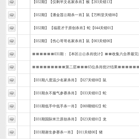
【032期】【仅剩半文名家杀肖】猴【203关错13】
【032期】【潘金莲㊣期杀一肖】鼠【万料堂关错06】
【032期】 【福星才子原创杀肖】蛇【044关错01】
【032期】【伤心哥哥名家杀肖】鼠【003关错00】
〓〓〓〓〓〓031期：【本区㊣㊣杀肖统计】〓〓收集六合界最
〓〓〓〓〓〓〓〓〓第二层〓〓〓65位杀肖统计结果〓〓〓〓〓
【031期八度温少名家杀肖】【027关错00】鼠
【031期永不服气参赛杀肖】【033关错01】蛇
【031期低手中低手杀一肖】【069期错02】蛇
【031期国际米兰原创杀肖】【023关错01】龙
【031期谢生参赛杀一肖】【011关错00】猪