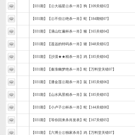
【031期】【㊣大福星㊣杀一肖】狗【109关错02】
【031期】【㊣不但㊣绝杀一肖】蛇【184期错07】
【031期】【满山红遍杯杀一肖】猴【165关错04】
【031期】【遥远的特码杀一肖】猪【048关错02】
【031期】【沙漠★★精杀一肖】鸡【185关错04】
【031期】【秦淮幽梦绝杀一肖】蛇【万料堂关错07】
【031期】【潘金莲㊣期杀一肖】鼠【185关错06】
【031期】【山水风景精杀一肖】鼠【185关错05】
【031期】【小卢子㊣杯杀一肖】蛇【144关错08】
【031期】【等你回来杀肖发表】蛇【167关错05】
【031期】【六博士㊣独家杀肖】鸡【万料堂关错07】