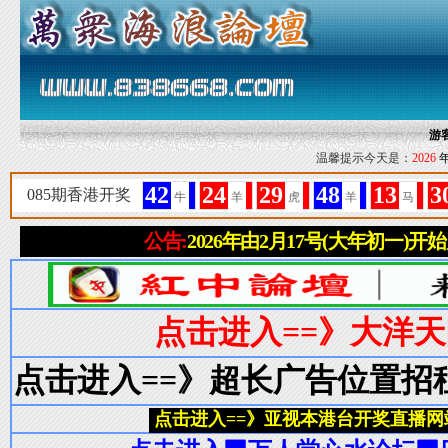
游
温馨提示今天是：
2026