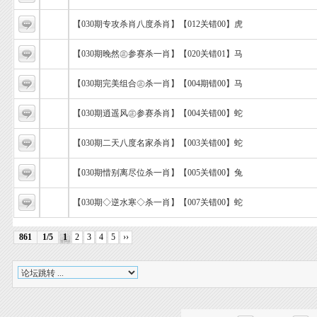
【030期专攻杀肖八度杀肖】【012关错00】虎
【030期晚然㊣参赛杀一肖】【020关错01】马
【030期完美组合㊣杀一肖】【004期错00】马
【030期逍遥风㊣参赛杀肖】【004关错00】蛇
【030期二天八度名家杀肖】【003关错00】蛇
【030期惜别离尽位杀一肖】【005关错00】兔
【030期◇逆水寒◇杀一肖】【007关错00】蛇
861
1/5
1
2
3
4
5
››