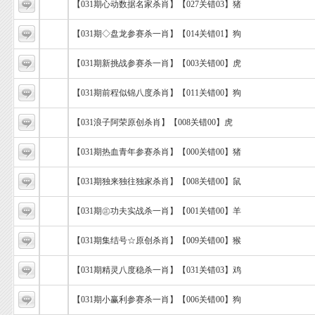
【031期心动数据名家杀肖】【027关错03】猪
【031期◇盘龙参赛杀一肖】【014关错01】狗
【031期新挑战参赛杀一肖】【003关错00】虎
【031期前程似锦八度杀肖】【011关错00】狗
【031浪子阿荣原创杀肖】【008关错00】虎
【031期热血青年参赛杀肖】【000关错00】猪
【031期独来独往独家杀肖】【008关错00】鼠
【031期㊣功夫实战杀一肖】【001关错00】羊
【031期集结号☆原创杀肖】【009关错00】猴
【031期精灵八度稳杀一肖】【031关错03】鸡
【031期小赢利参赛杀一肖】【006关错00】狗