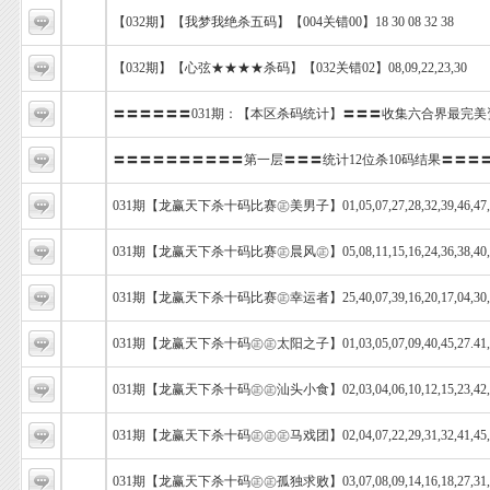
【032期】【我梦我绝杀五码】【004关错00】18 30 08 32 38
【032期】【心弦★★★★杀码】【032关错02】08,09,22,23,30
〓〓〓〓〓〓031期：【本区杀码统计】〓〓〓收集六合界最完
〓〓〓〓〓〓〓〓〓〓第一层〓〓〓统计12位杀10码结果〓〓〓
031期【龙赢天下杀十码比赛㊣美男子】01,05,07,27,28,32,39,46,47,
031期【龙赢天下杀十码比赛㊣晨风㊣】05,08,11,15,16,24,36,38,40,
031期【龙赢天下杀十码比赛㊣幸运者】25,40,07,39,16,20,17,04,30,
031期【龙赢天下杀十码㊣㊣太阳之子】01,03,05,07,09,40,45,27.41,
031期【龙赢天下杀十码㊣㊣汕头小食】02,03,04,06,10,12,15,23,42,
031期【龙赢天下杀十码㊣㊣㊣马戏团】02,04,07,22,29,31,32,41,45,
031期【龙赢天下杀十码㊣㊣孤独求败】03,07,08,09,14,16,18,27,31,