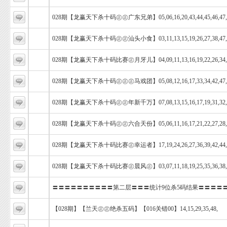
028期【龙赢天下杀十码㊣㊣广东兄弟】05,06,16,20,43,44,45,46,47,
028期【龙赢天下杀十码㊣㊣汕头小食】03,11,13,15,19,26,27,38,47,
028期【龙赢天下杀十码比赛㊣月牙儿】04,09,11,13,16,19,22,26,34,
028期【龙赢天下杀十码㊣㊣㊣马戏团】05,08,12,16,17,33,34,42,47,
028期【龙赢天下杀十码㊣㊣年新千万】07,08,13,15,16,17,19,31,32,
028期【龙赢天下杀十码㊣㊣六合天份】05,06,11,16,17,21,22,27,28,
028期【龙赢天下杀十码比赛㊣幸运者】17,19,24,26,27,36,39,42,44,
028期【龙赢天下杀十码比赛㊣晨风㊣】03,07,11,18,19,25,35,36,38,
〓〓〓〓〓〓〓〓〓〓第二层〓〓〓统计9位杀5码结果〓〓〓〓
【028期】【兰天㊣㊣绝杀五码】【016关错00】14,15,29,35,48,