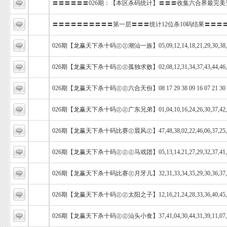
〓〓〓〓〓〓026期：【本区杀码统计】〓〓〓收集六合界最完
〓〓〓〓〓〓〓〓〓〓第一层〓〓〓统计12位杀10码结果〓〓〓
026期【龙赢天下杀十码㊣㊣潮汕一族】05,09,12,14,18,21,29,30,38,
026期【龙赢天下杀十码㊣㊣孤独求败】02,08,12,31,34,37,43,44,46,
026期【龙赢天下杀十码㊣㊣六合天份】08 17 29 38 09 16 07 21 30 
026期【龙赢天下杀十码㊣㊣广东兄弟】01,04,10,16,24,26,30,37,42,
026期【龙赢天下杀十码比赛㊣晨风㊣】47,48,38,02,22,46,06,37,25,
026期【龙赢天下杀十码㊣㊣㊣马戏团】05,13,14,21,27,29,32,37,41,
026期【龙赢天下杀十码比赛㊣月牙儿】32,31,33,34,35,29,30,36,37,
026期【龙赢天下杀十码㊣㊣太阳之子】12,16,21,24,28,33,36,40,45,
026期【龙赢天下杀十码㊣㊣汕头小食】37,41,04,30,44,31,39,11,07,