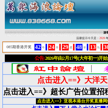
游
温馨提示今天是：
2026