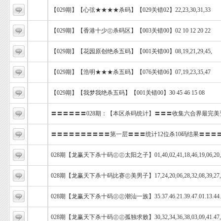
【029期】【心弦★★★★杀码】【029关错02】22,23,30,31,33
【029期】【香港十少㊣杀码区】【003关错00】02 10 12 20 22
【029期】【花园原创绝杀五码】【001关错00】08,19,21,29,45,
【029期】【浩明★★★杀五码】【076关错06】07,19,23,35,47
【029期】【我梦我绝杀五码】【001关错00】30 45 46 15 08
〓〓〓〓〓〓028期：【本区杀码统计】〓〓〓收集六合界最完
〓〓〓〓〓〓〓〓〓〓第一层〓〓〓统计12位杀10码结果〓〓〓
028期【龙赢天下杀十码㊣㊣太阳之子】01,40,02,41,18,46,19,06,20,
028期【龙赢天下杀十码比赛㊣美男子】17,24,20,06,28,32,08,39,27,
028期【龙赢天下杀十码㊣㊣潮汕一族】35.37.46.21.39.47.01.13.44.
028期【龙赢天下杀十码㊣㊣孤独求败】30,32,34,36,38,03,09,41.47,