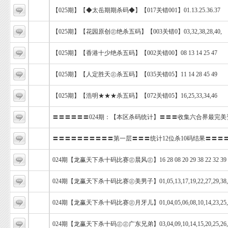
【025期】【◆太岳期期杀码◆】【017关错001】01.13.25.36.37
【025期】【花园原创㊣绝杀五码】【003关错0】03,32,38,28,40,
【025期】【香港十少绝杀五码】【002关错00】08 13 14 25 47
【025期】【人定胜天㊣杀五码】【035关错05】11 14 28 45 49
【025期】【浩明★★★杀五码】【072关错05】16,25,33,34,46
〓〓〓〓〓〓024期：【本区杀码统计】〓〓〓收集六合界最完
〓〓〓〓〓〓〓〓〓〓第一层〓〓〓统计12位杀10码结果〓〓〓
024期【龙赢天下杀十码比赛㊣晨风㊣】16 28 08 20 29 38 22 32 39 
024期【龙赢天下杀十码比赛㊣美男子】01,05,13,17,19,22,27,29,38,
024期【龙赢天下杀十码比赛㊣月牙儿】01,04,05,06,08,10,14,23,25,
024期【龙赢天下杀十码㊣㊣广东兄弟】03,04,09,10,14,15,20,25,26,