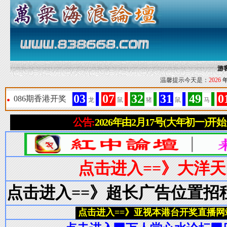
游
温馨提示今天是：
2026