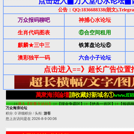
万众海浪论坛
积分:
0
详细积分
/ 头衔:
游客
您上次访问是在
2026-8-9 00:06